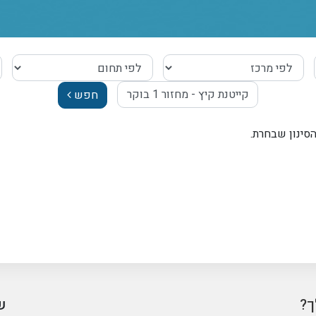
חפש
הסינון שבחרת.
ך?
ש