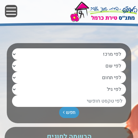
תנ"ס טירת כרמל
חפש
הרשמה לחוגים